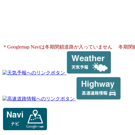
[ 休業 ]
〒689-5662
鳥取県日野郡日南町神戸上３８０４−１０
電話：0859-83-0456
＊Googlemap Naviは冬期閉鎖道路が入っていません
冬期閉