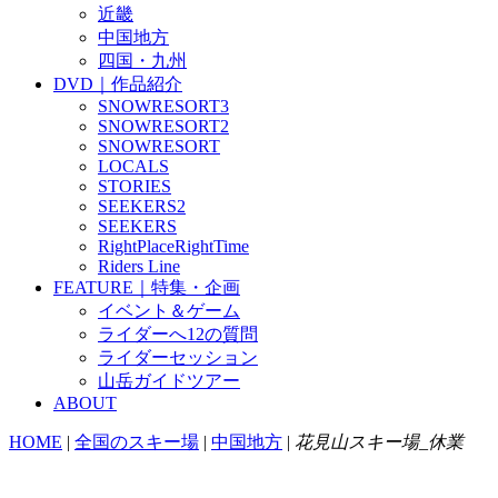
近畿
中国地方
四国・九州
DVD｜作品紹介
SNOWRESORT3
SNOWRESORT2
SNOWRESORT
LOCALS
STORIES
SEEKERS2
SEEKERS
RightPlaceRightTime
Riders Line
FEATURE｜特集・企画
イベント＆ゲーム
ライダーへ12の質問
ライダーセッション
山岳ガイドツアー
ABOUT
HOME
|
全国のスキー場
|
中国地方
|
花見山スキー場_休業
花見山