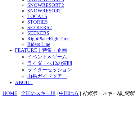
SNOWRESORT2
SNOWRESORT
LOCALS
STORIES
SEEKERS2
SEEKERS
RightPlaceRightTime
Riders Line
FEATURE｜特集・企画
イベント＆ゲーム
ライダーへ12の質問
ライダーセッション
山岳ガイドツアー
ABOUT
HOME
|
全国のスキー場
|
中国地方
|
神郷第一スキー場_閉鎖
神郷第一
( 閉鎖 )