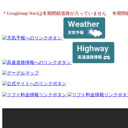
〒719-2802
岡山県新見市神郷高瀬1532-12
＊Googlemap Naviは冬期閉鎖道路が入っていません
冬期閉