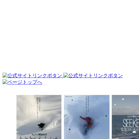
駐車場
平日： 無料
駐車場
土日祝日： ー
コース数： 4
最大滑走距離： 1500m
最大傾斜： 31°
託児所： ー
キッズパーク： ー
スノーパーク： ー
ナイター： ー
詳しい情報はスキー場にお問い合わせ
下さい。