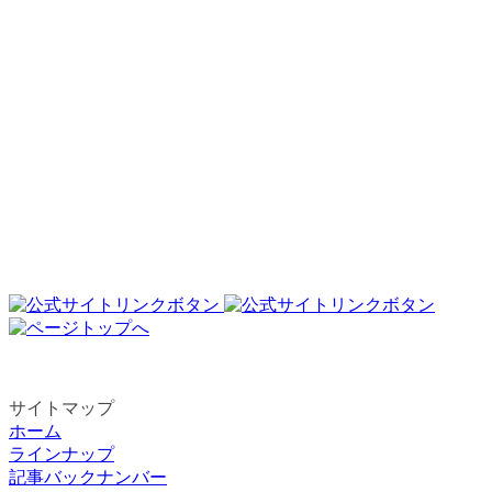
駐車場収容台数： ー
駐車場
平日： 無料
駐車場
土日祝日： 無料
コース数： ー
リフト
：
無し
最大滑走距離
： ー
託児所： ー
キッズパーク： ー
スノーパーク： ー
ナイター： ー
詳しい情報はスキー場にお問い合わせ
下さい。
サイトマップ
ホーム
ラインナップ
記事バックナンバー