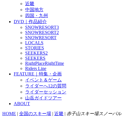
近畿
中国地方
四国・九州
DVD｜作品紹介
SNOWRESORT3
SNOWRESORT2
SNOWRESORT
LOCALS
STORIES
SEEKERS2
SEEKERS
RightPlaceRightTime
Riders Line
FEATURE｜特集・企画
イベント＆ゲーム
ライダーへ12の質問
ライダーセッション
山岳ガイドツアー
ABOUT
HOME
|
全国のスキー場
|
近畿
|
赤子山スキー場スノーパル
スノーパル