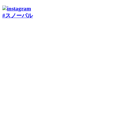
#スノーパル
ローカルなスキー場は地元の方々の特別な場所です。リスペ
クトを忘れずに楽しみましょう。
Local ski areas are cherished by their communities—respect and
enjoy them responsibly.