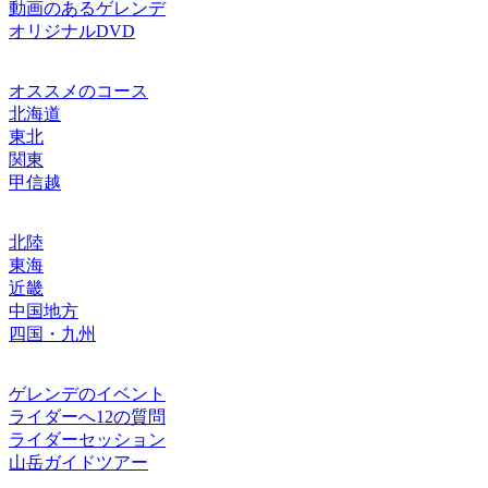
動画のあるゲレンデ
オリジナルDVD
オススメのコース
北海道
東北
関東
甲信越
北陸
東海
近畿
中国地方
四国・九州
ゲレンデのイベント
ライダーへ12の質問
ライダーセッション
山岳ガイドツアー