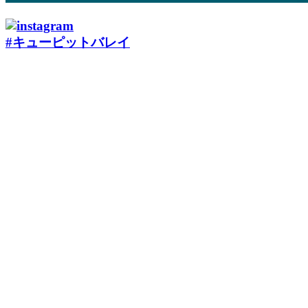
#キューピットバレイ
ローカルなスキー場は地元の方々の特別な場所です。リスペ
クトを忘れずに楽しみましょう。
Local ski areas are cherished by their communities—respect and
enjoy them responsibly.