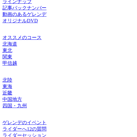
ラインナップ
記事バックナンバー
動画のあるゲレンデ
オリジナルDVD
オススメのコース
北海道
東北
関東
甲信越
北陸
東海
近畿
中国地方
四国・九州
ゲレンデのイベント
ライダーへ12の質問
ライダーセッション