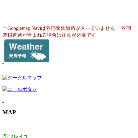
新潟県上越市安塚区雪だるま高原
025-593-2041
電話：
＊Googlemap Naviは冬期閉鎖道路が入っていません
冬期
閉鎖道路が含まれる場合は注意が必要です
MAP
① ソレイユ