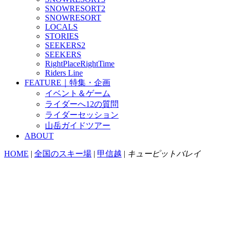
SNOWRESORT2
SNOWRESORT
LOCALS
STORIES
SEEKERS2
SEEKERS
RightPlaceRightTime
Riders Line
FEATURE｜特集・企画
イベント＆ゲーム
ライダーへ12の質問
ライダーセッション
山岳ガイドツアー
ABOUT
HOME
|
全国のスキー場
|
甲信越
|
キューピットバレイ
キューピットッバレイ
960 m - 430 m
〒942-0534