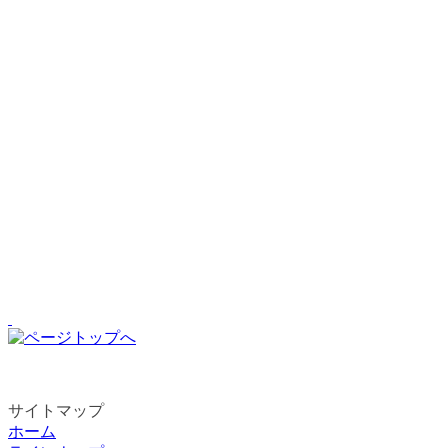
営業時間：8:30～16:30
営業期間の目安：例年12月中旬～3月下旬
駐車場：1,250台／全日無料
コース数：12
コース
リフト数：3基
最大滑走距離：約4,000m
ナイター：ナイター16:30～20:00
（1/3〜3/8の金・土・祝前日）
スノーパーク：あり
キッズ：スマイルキッズパーク
ムービングベルトを設置
詳しい情報はスキー場にお問い合わせ下さい。
サイトマップ
ホーム