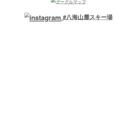
#八海山麓スキー場
ローカルなスキー場は地元の方々の特別な場所です。リスペクト
を忘れずに楽しみましょう。
Local ski areas are cherished by their communities—respect and enjoy
them responsibly.
駐車場収容台数： 180台
駐車場
平日： 無料
駐車場
土日祝日：
無料
コース数： 7
託児所： ー
ソリコース： あり