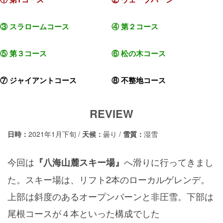
③ スラローム
コース
④ 第２コース
⑤ 第３コース
⑥ 松の木コース
⑦ ジャイアントコース
⑧ 不整地コース
REVIEW
日時：
2021年1月下旬 /
天候：
曇り /
雪質：
湿雪
今回は
へ滑りに行ってきまし
『八海山麓スキー場』
た。スキー場は、リフト2本のローカルゲレンデ。
上部は斜度のあるオープンバーンと非圧雪。下部は
尾根コースが４本といった構成でした