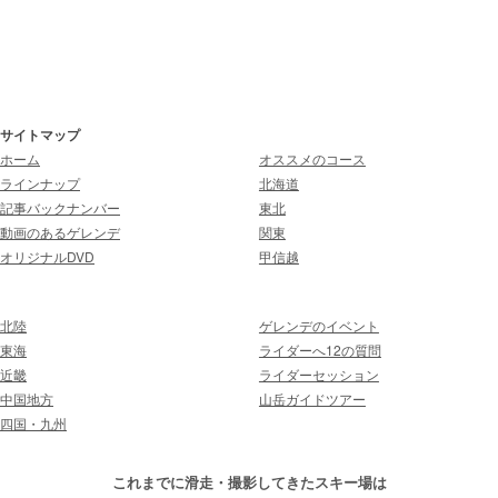
サイトマップ
ホーム
オススメのコース
ラインナップ
北海道
記事バックナンバー
東北
動画のあるゲレンデ
関東
オリジナルDVD
甲信越
北陸
ゲレンデのイベント
東海
ライダーへ12の質問
近畿
ライダーセッション
中国地方
山岳ガイドツアー
四国・九州
これまでに滑走・撮影してきたスキー場は