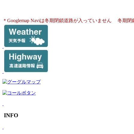
長野県阿智村浪合1192
電話：0265-47-1111
＊Googlemap Naviは冬期閉鎖道路が入っていません
冬期閉
INFO