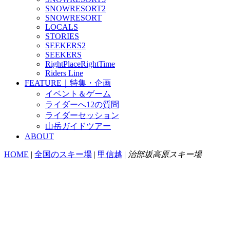
SNOWRESORT2
SNOWRESORT
LOCALS
STORIES
SEEKERS2
SEEKERS
RightPlaceRightTime
Riders Line
FEATURE｜特集・企画
イベント＆ゲーム
ライダーへ12の質問
ライダーセッション
山岳ガイドツアー
ABOUT
HOME
|
全国のスキー場
|
甲信越
|
治部坂高原スキー場
治部坂高原
1350 m - 1187 m
〒395-0501