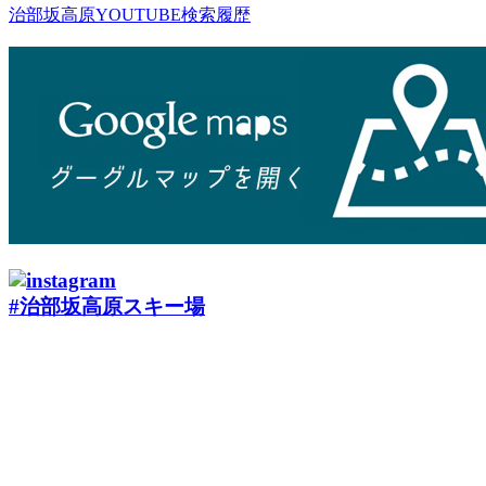
治部坂高原YOUTUBE検索履歴
#治部坂高原スキー場