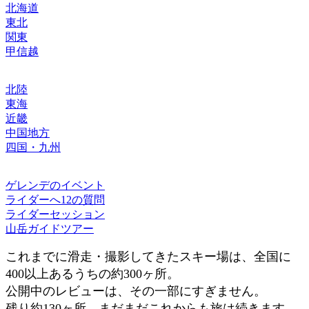
北海道
東北
関東
甲信越
北陸
東海
近畿
中国地方
四国・九州
ゲレンデのイベント
ライダーへ12の質問
ライダーセッション
山岳ガイドツアー
これまでに滑走・撮影してきたスキー場は、全国に
400以上あるうちの約300ヶ所。
公開中のレビューは、その一部にすぎません。
残り約130ヶ所。まだまだこれからも旅は続きます。