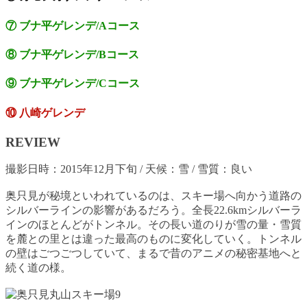
⑦ ブナ平ゲレンデ/Aコース
⑧ ブナ平ゲレンデ/Bコース
⑨ ブナ平ゲレンデ/Cコース
⑩ 八崎ゲレンデ
REVIEW
撮影日時：
2015年12月下旬 /
天候：雪
/
雪質：
良い
奥只見が秘境といわれているのは、スキー場へ向かう道路の
シルバーライン
の影響があるだろう。全長22.6kmシルバーラ
インのほとんどがトンネル。その長い道のりが雪の量・雪質
を麓との里とは違った最高のものに変化していく。トンネル
の壁はごつごつしていて、まるで昔のアニメの秘密基地へと
続く道の様。