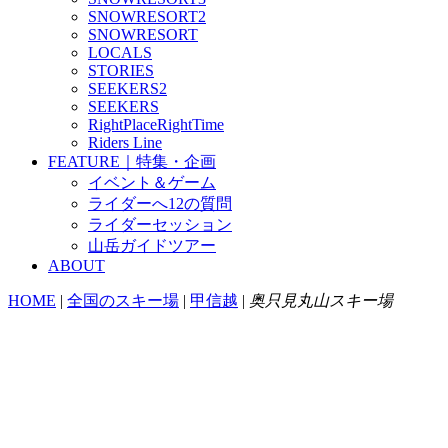
SNOWRESORT2
SNOWRESORT
LOCALS
STORIES
SEEKERS2
SEEKERS
RightPlaceRightTime
Riders Line
FEATURE｜特集・企画
イベント＆ゲーム
ライダーへ12の質問
ライダーセッション
山岳ガイドツアー
ABOUT
HOME
|
全国のスキー場
|
甲信越
|
奥只見丸山スキー場
奥只見丸山
1242 m - 735 m
〒946-0082