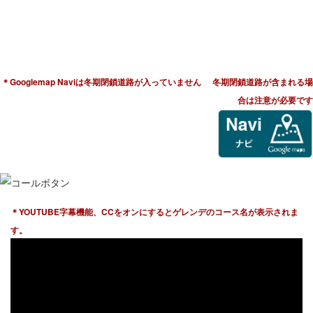
〒381-0405
長野県下高井郡山ノ内町よませ7078
電話：0269-33-2377
＊Googlemap Naviは冬期閉鎖道路が入っていません
冬期閉鎖道路が含まれる場
合は注意が必要です
＊YOUTUBE字幕機能、CCをオンにするとゲレンデのコース名が表示されま
す。