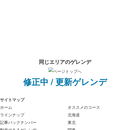
託児所： ー
キッズパーク： あり
スノーパーク： ー
ナイター： ー
詳しい情報はスキー場にお問い合わせ
下さい。
同じエリアのゲレンデ
修正中 / 更新ゲレンデ
サイトマップ
ホーム
オススメのコース
ラインナップ
北海道
記事バックナンバー
東北
動画のあるゲレンデ
関東