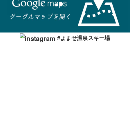
#よませ温泉スキー場
ローカルなスキー場は地元の方々の特別な場所です。リスペクト
を忘れずに楽しみましょう。
Local ski areas are cherished by their communities—respect and enjoy
them responsibly.
駐車場収容台数： 1000台
駐車場
平日： 無料
駐車場
土日祝日：
無料
コース数： 13
最大滑走距離： ー
最大傾斜： ー