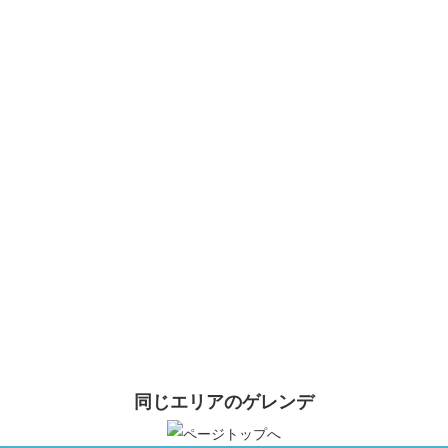
Local ski areas are cherished by their communities—respect and enjoy
them responsibly.
駐車場収容台数： ー
駐車場
平日： ー
駐車場
土日祝日： ー
コース数： ー
最大滑走距離： ー
最大傾斜： ー
託児所： ー
キッズパーク： ー
スノーパーク： ー
ナイター： ー
詳しい情報はスキー場にお問い合わせ
下さい。
同じエリアのゲレンデ