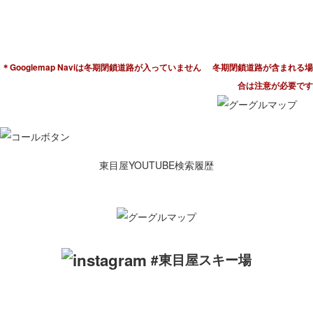
青森県弘前市大字黒土字山裾8−1
電話：0172-86-2550
＊Googlemap Naviは冬期閉鎖道路が入っていません
冬期閉鎖道路が含まれる場
合は注意が必要です
東目屋YOUTUBE検索履歴
#東目屋スキー場
ローカルなスキー場は地元の方々の特別な場所です。リスペクト
を忘れずに楽しみましょう。