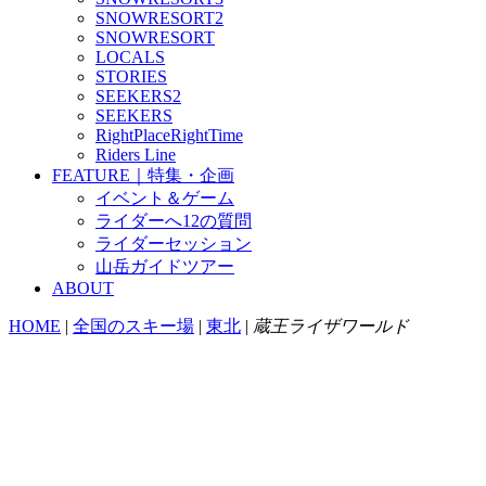
SNOWRESORT2
SNOWRESORT
LOCALS
STORIES
SEEKERS2
SEEKERS
RightPlaceRightTime
Riders Line
FEATURE｜特集・企画
イベント＆ゲーム
ライダーへ12の質問
ライダーセッション
山岳ガイドツアー
ABOUT
HOME
|
全国のスキー場
|
東北
|
蔵王ライザワールド
蔵王ライザワールド
1446 m - 1060 m