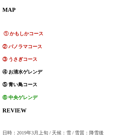
MAP
① かもしかコース
② パノラマコース
③ うさぎコース
④ お清水ゲレンデ
⑤ 青い鳥コース
⑥ 中央ゲレンデ
REVIEW
日時
：
2019年3月上
旬 /
天候
：
雪 /
雪質
：
降雪後