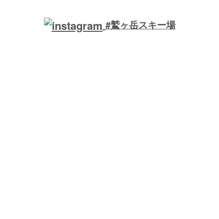
#鷲ヶ岳スキー場
ローカルなスキー場は地元の方々の特別な場所です。リスペクト
を忘れずに楽しみましょう。
Local ski areas are cherished by their communities—respect and enjoy
them responsibly.
駐車場収容台数： 3000台
駐車場
平日(普)： 1000円
駐車場
土日祝日
(普)
：1000円
コース数： 13
最大滑走距離： 3500m
最大傾斜： 35°