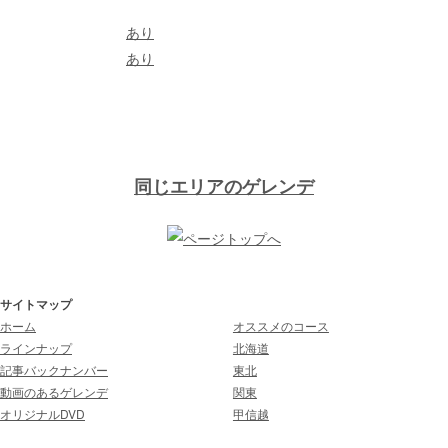
託児所： ー
キッズパーク：
あり
スノーパーク：
あり
ナイター： あり
詳しい情報はスキー場にお問い合わせ
下さい。
同じエリアのゲレンデ
サイトマップ
ホーム
オススメのコース
ラインナップ
北海道
記事バックナンバー
東北
動画のあるゲレンデ
関東
オリジナルDVD
甲信越