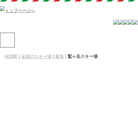
HOME
|
全国のスキー場
|
東海
|
鷲ヶ岳スキー場
鷲ヶ岳
〒501-5303
岐阜県郡上市高鷲町大鷲３２５０
TEL：0575-72-5105