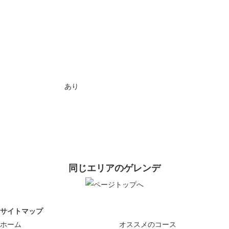
駐車場
土日祝日： 無料
コース数： 9
最大滑走距離： ー
最大傾斜： ー
託児所：
キッズパーク：
あり
スノーパーク： ー
ナイター： ー
詳しい情報はスキー場にお問い合わせ
下さい。
同じエリアのゲレンデ
サイトマップ
ホーム
オススメのコース