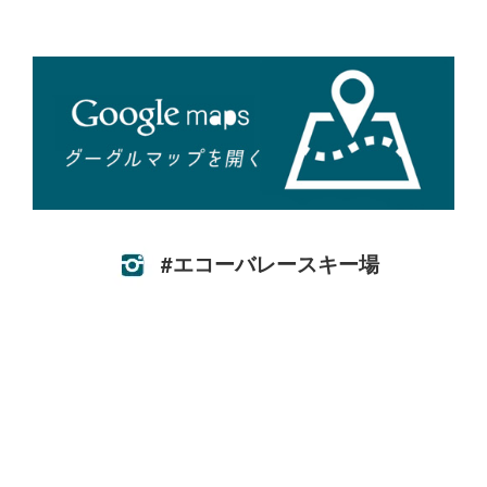
#エコーバレースキー場
ローカルなスキー場は地元の方々の特別な場所です。リスペクト
を忘れずに楽しみましょう。
Local ski areas are cherished by their communities—respect and enjoy
them responsibly.
駐車場収容台数： 2500台
駐車場
平日： 無料