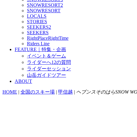
SNOWRESORT2
SNOWRESORT
LOCALS
STORIES
SEEKERS2
SEEKERS
RightPlaceRightTime
Riders Line
FEATURE｜特集・企画
イベント＆ゲーム
ライダーへ12の質問
ライダーセッション
山岳ガイドツアー
ABOUT
HOME
|
全国のスキー場
|
甲信越
|
ヘブンスそのはらSNOW WO
ヘブンスそのはら
SNOW WORLD
1600 m - 1375 m