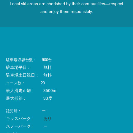
Local ski areas are cherished by their communities—respect
and enjoy them responsibly.
駐車場収容台数： 900台
駐車場
平日： 無料
駐車場
土日祝日： 無料
コース数： 20
最大滑走距離： 3500m
最大傾斜： 33度
託児所： ー
キッズパーク：
あり
スノーパーク： ー