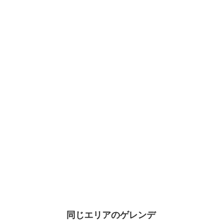
Local ski areas are cherished by their communities—respect and enjoy
them responsibly.
駐車場収容台数： 230台
駐車場平日： 無料
駐車場土日祝： 無料
コース数： 9
最大滑走距離： ー
最大傾斜： ー
託児所： ー
キッズパーク： ー
スノーパーク： ー
ナイター： ー
詳しい情報はスキー場にお問い合わせ
下さい。
同じエリアのゲレンデ