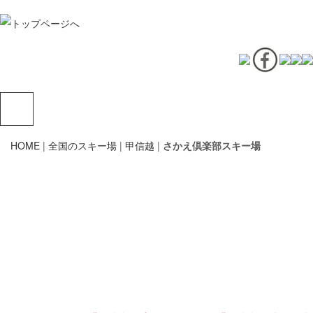
HOME
|
全国のスキー場
|
甲信越
|
さかえ倶楽部スキー場
さかえ倶楽部
800 m - 400 m
〒389-2702 長野県下水内郡栄村北信２９０３
電話：0269-87-3355