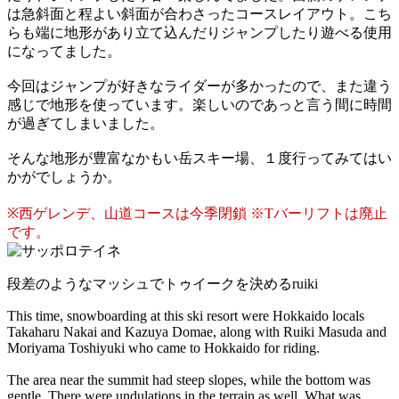
は急斜面と程よい斜面が合わさったコースレイアウト。こち
らも端に地形があり立て込んだりジャンプしたり遊べる使用
になってました。
今回はジャンプが好きなライダーが多かったので、また違う
感じで地形を使っています。楽しいのであっと言う間に時間
が過ぎてしまいました。
そんな地形が豊富なかもい岳スキー場、１度行ってみてはい
かがでしょうか。
※西ゲレンデ、山道コースは今季閉鎖 ※Tバーリフトは廃止
です。
段差のようなマッシュでトゥイークを決めるruiki
This time, snowboarding at this ski resort were Hokkaido locals
Takaharu Nakai and Kazuya Domae, along with Ruiki Masuda and
Moriyama Toshiyuki who came to Hokkaido for riding.
The area near the summit had steep slopes, while the bottom was
gentle. There were undulations in the terrain as well. What was