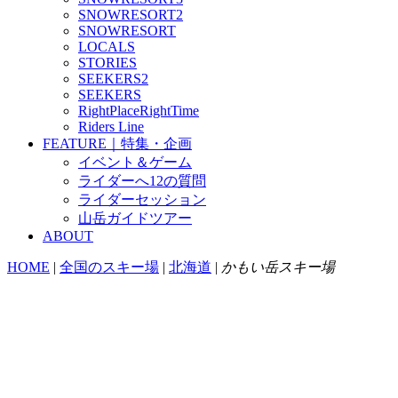
SNOWRESORT2
SNOWRESORT
LOCALS
STORIES
SEEKERS2
SEEKERS
RightPlaceRightTime
Riders Line
FEATURE｜特集・企画
イベント＆ゲーム
ライダーへ12の質問
ライダーセッション
山岳ガイドツアー
ABOUT
HOME
|
全国のスキー場
|
北海道
|
かもい岳スキー場
かもい岳
467 m - 206 m
北海道歌志内市歌神95番地9